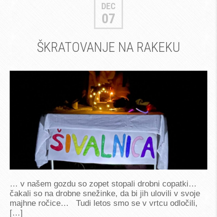
DEC
07
ŠKRATOVANJE NA RAKEKU
… v našem gozdu so zopet stopali drobni copatki…
čakali so na drobne snežinke, da bi jih ulovili v svoje
majhne ročice… Tudi letos smo se v vrtcu odločili,
[…]