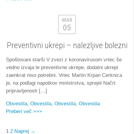
MAR
05
Preventivni ukrepi – nalezljive bolezni
Spoštovani starši V zvezi z koronavirusom vrtec še
vedno izvaja le preventivne ukrepe, dodatni ukrepi
zaenkrat niso potrebni. Vrtec Martin Krpan Cerknica
je, na podlagi napotkov ministrstva, sprejel Načrt
pripravljenosti […]
Obvestila
,
Obvestila
,
Obvestila
,
Obvestila
Preberi več >>>
1
2
Naprej
→