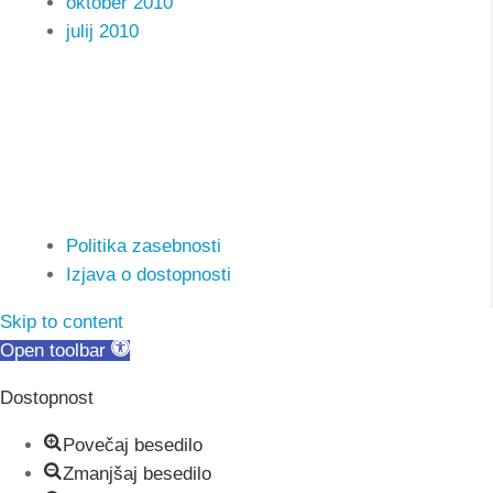
oktober 2010
julij 2010
Text
| Info: Enter some content to the textarea in the
Text element, please.
Politika zasebnosti
Izjava o dostopnosti
Skip to content
Open toolbar
Dostopnost
Povečaj besedilo
Zmanjšaj besedilo