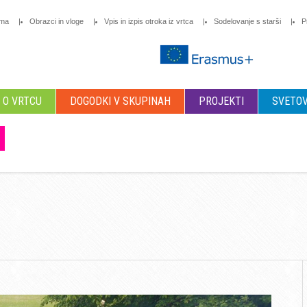
oma
Obrazci in vloge
Vpis in izpis otroka iz vrtca
Sodelovanje s starši
P
O VRTCU
DOGODKI V SKUPINAH
PROJEKTI
SVETOV