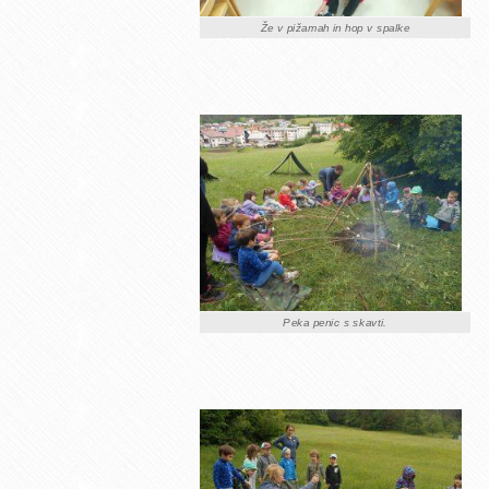
Že v pižamah in hop v spalke
Peka penic s skavti.