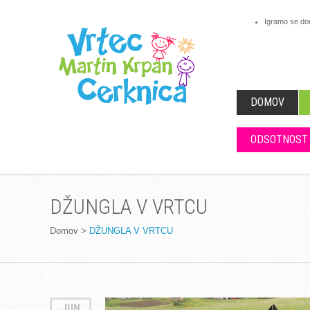
Igramo se d
DOMOV
ODSOTNOST
DŽUNGLA V VRTCU
Domov
>
DŽUNGLA V VRTCU
JUN