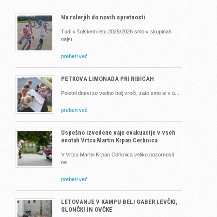
Na rolerjih do novih spretnosti
Tudi v šolskem letu 2025/2026 smo v skupinah
najst
preberi več
PETKOVA LIMONADA PRI RIBICAH
Poletni dnevi so vedno bolj vroči, zato smo si v o
preberi več
Uspešno izvedene vaje evakuacije v vseh
enotah Vrtca Martin Krpan Cerknica
V Vrtcu Martin Krpan Cerknica veliko pozornosti
na
preberi več
LETOVANJE V KAMPU BELI GABER LEVČKI,
SLONČKI IN OVČKE