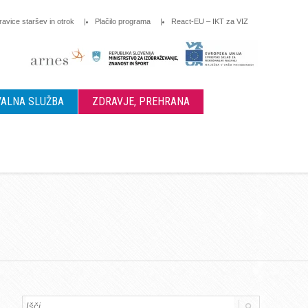
ravice staršev in otrok
Plačilo programa
React-EU – IKT za VIZ
ALNA SLUŽBA
ZDRAVJE, PREHRANA
a