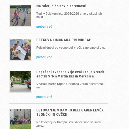
Na rolerjih do novih spretnosti
Tudi v šolskem letu 2025/2026 smo v skupinah
najst
preberi več
PETKOVA LIMONADA PRI RIBICAH
Poletni dnevi so vedno bolj vroči, zato smo si v o
preberi več
Uspešno izvedene vaje evakuacije v vseh
enotah Vrtca Martin Krpan Cerknica
V Vrtcu Martin Krpan Cerknica veliko pozornosti
na
preberi več
LETOVANJE V KAMPU BELI GABER LEVČKI,
SLONČKI IN OVČKE
Na letovanju v Kampu Beli Gaber smo se imeli
zelo