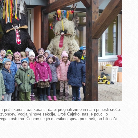
prišli kurenti oz. koranti, da bi pregnali zimo in nam prinesli srečo.
oncev. Vodja njihove sekcije, Uroš Cajnko, nas je poučil o
ega kostuma. Čeprav se jih marsikdo sprva prestraši, so bili naši