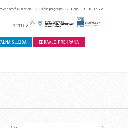
ravice staršev in otrok
Plačilo programa
React-EU – IKT za VIZ
ALNA SLUŽBA
ZDRAVJE, PREHRANA
a