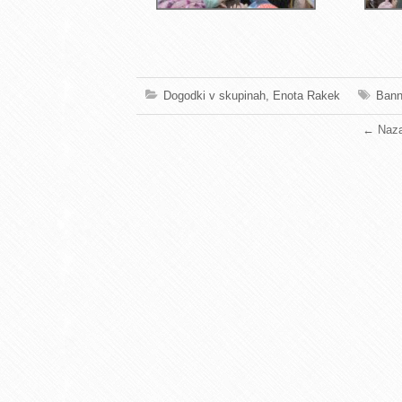
Dogodki v skupinah
,
Enota Rakek
Bann
←
Naza