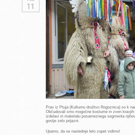
11
Prav iz Ptuja (Kulturno društvo Rogoznica) so k nam 
Občudovali smo mogočne kostume in zven kravjih zv
izdelavi in materialu posameznega segmenta njihov
gostje zelo prijazni.
Upamo, da se naslednje leto zopet vidimo!