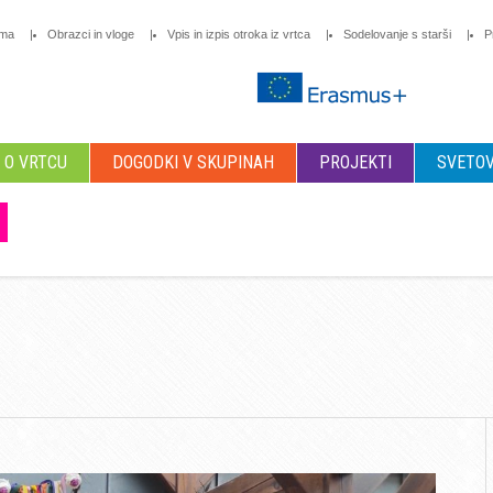
oma
Obrazci in vloge
Vpis in izpis otroka iz vrtca
Sodelovanje s starši
P
O VRTCU
DOGODKI V SKUPINAH
PROJEKTI
SVETOV