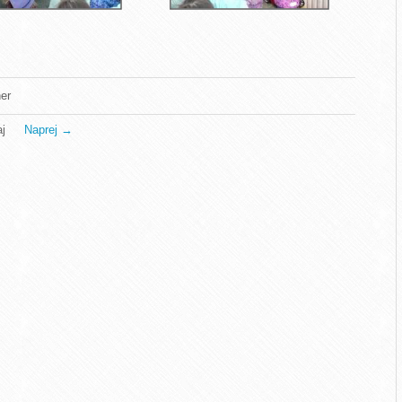
er
j
Naprej
→