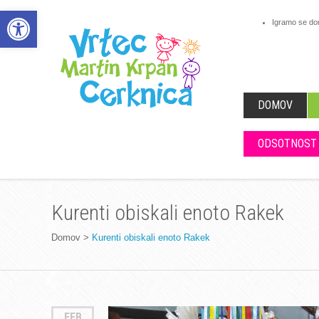
Open toolbar
Igramo se d
DOMOV
ODSOTNOST
Kurenti obiskali enoto Rakek
Domov
>
Kurenti obiskali enoto Rakek
FEB