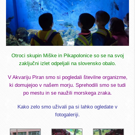
Otroci skupin Miške in Pikapolonice so se na svoj
zaključni izlet odpeljali na slovensko obalo.
V Akvariju Piran smo si pogledali številne organizme,
ki domujejoo v našem morju. Sprehodili smo se tudi
po mestu in se naužili morskega zraka.
Kako zelo smo uživali pa si lahko ogledate v
fotogaleriji.