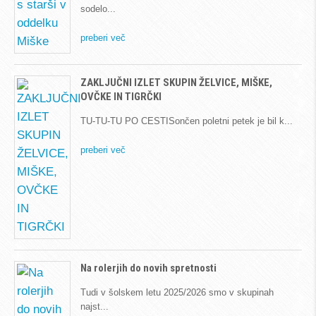
sodelo
preberi več
ZAKLJUČNI IZLET SKUPIN ŽELVICE, MIŠKE,
OVČKE IN TIGRČKI
TU-TU-TU PO CESTISončen poletni petek je bil k
preberi več
Na rolerjih do novih spretnosti
Tudi v šolskem letu 2025/2026 smo v skupinah
najst