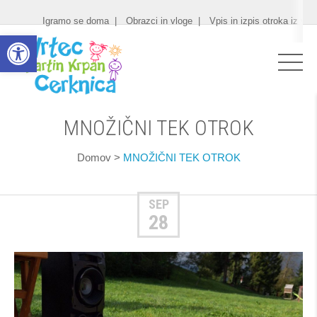
Igramo se doma
Obrazci in vloge
Vpis in izpis otroka iz vrt
Open toolbar
MNOŽIČNI TEK OTROK
Domov
>
MNOŽIČNI TEK OTROK
SEP
28