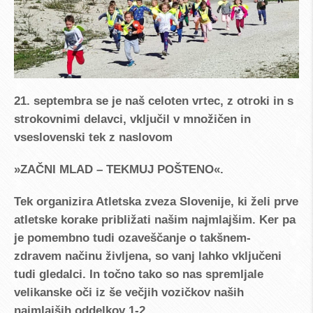
21. septembra se je naš celoten vrtec, z otroki in s
strokovnimi delavci, vključil v množičen in
vseslovenski tek z naslovom
»ZAČNI MLAD – TEKMUJ POŠTENO«.
Tek organizira Atletska zveza Slovenije, ki želi prve
atletske korake približati našim najmlajšim. Ker pa
je pomembno tudi ozaveščanje o takšnem-
zdravem načinu življena, so vanj lahko vključeni
tudi gledalci. In točno tako so nas spremljale
velikanske oči iz še večjih vozičkov naših
najmlajših oddelkov 1-2.