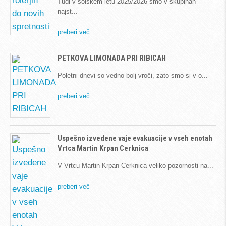
Tudi v šolskem letu 2025/2026 smo v skupinah
najst
preberi več
PETKOVA LIMONADA PRI RIBICAH
Poletni dnevi so vedno bolj vroči, zato smo si v o
preberi več
Uspešno izvedene vaje evakuacije v vseh enotah
Vrtca Martin Krpan Cerknica
V Vrtcu Martin Krpan Cerknica veliko pozornosti na
preberi več