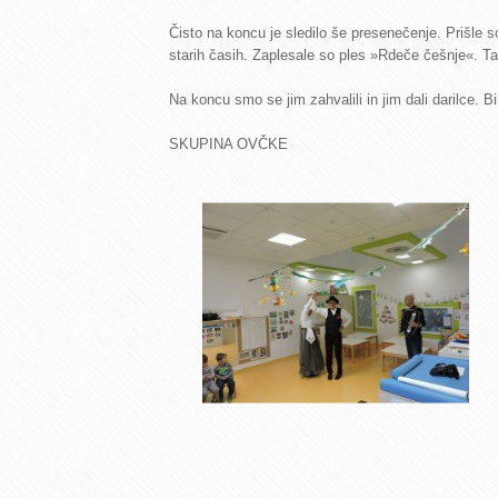
Čisto na koncu je sledilo še presenečenje. Prišle s
starih časih. Zaplesale so ples »Rdeče češnje«. T
Na koncu smo se jim zahvalili in jim dali darilce. B
SKUPINA OVČKE