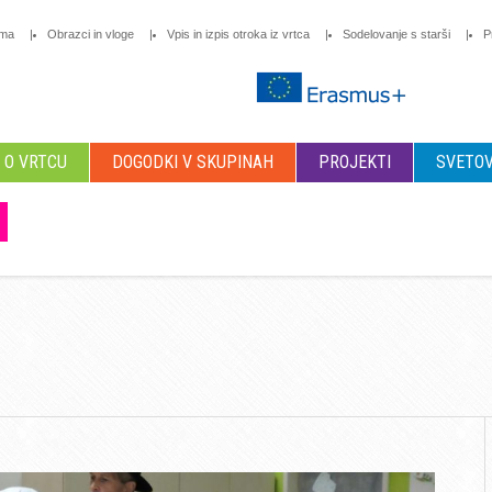
oma
Obrazci in vloge
Vpis in izpis otroka iz vrtca
Sodelovanje s starši
P
O VRTCU
DOGODKI V SKUPINAH
PROJEKTI
SVETOV