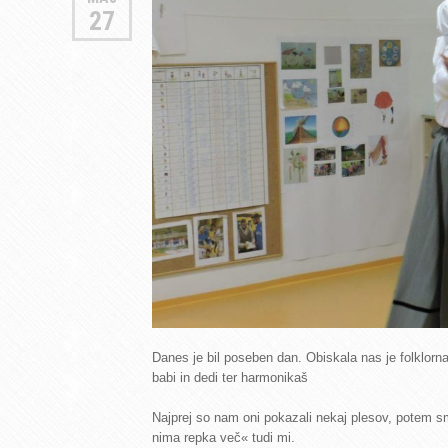
27
Danes je bil poseben dan. Obiskala nas je folklorna
babi in dedi ter harmonikaš
Najprej so nam oni pokazali nekaj plesov, potem s
nima repka več« tudi mi.