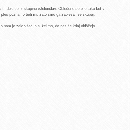
o tri deklice iz skupine »Jelenčki«. Oblečene so bile tako kot v
a ples poznamo tudi mi, zato smo ga zaplesali še skupaj.
ilo nam je zelo všeč in si želimo, da nas še kdaj obiščejo.