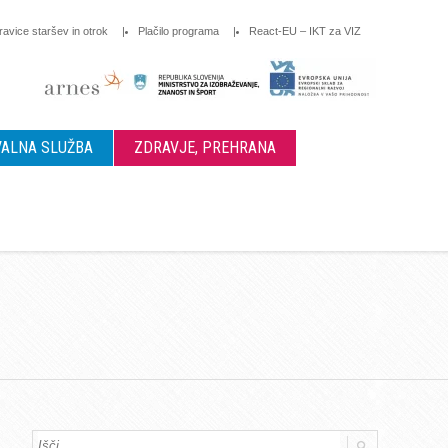
ravice staršev in otrok
Plačilo programa
React-EU – IKT za VIZ
ALNA SLUŽBA
ZDRAVJE, PREHRANA
a