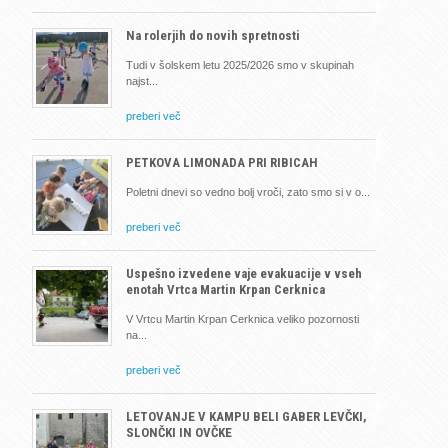
Na rolerjih do novih spretnosti
Tudi v šolskem letu 2025/2026 smo v skupinah
najst
preberi več
PETKOVA LIMONADA PRI RIBICAH
Poletni dnevi so vedno bolj vroči, zato smo si v o
preberi več
Uspešno izvedene vaje evakuacije v vseh
enotah Vrtca Martin Krpan Cerknica
V Vrtcu Martin Krpan Cerknica veliko pozornosti
na
preberi več
LETOVANJE V KAMPU BELI GABER LEVČKI,
SLONČKI IN OVČKE