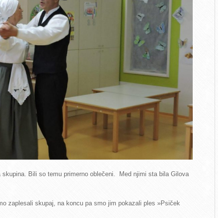
 skupina. Bili so temu primerno oblečeni. Med njimi sta bila Gilova
mo zaplesali skupaj, na koncu pa smo jim pokazali ples »Psiček