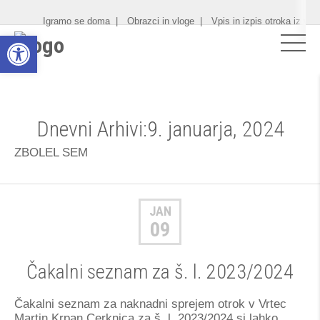
Igramo se doma
Obrazci in vloge
Vpis in izpis otroka iz vrt
Open toolbar
Dnevni Arhivi:9. januarja, 2024
ZBOLEL SEM
JAN
09
Čakalni seznam za š. l. 2023/2024
Čakalni seznam za naknadni sprejem otrok v Vrtec
Martin Krpan Cerknica za š. l. 2023/2024 si lahko