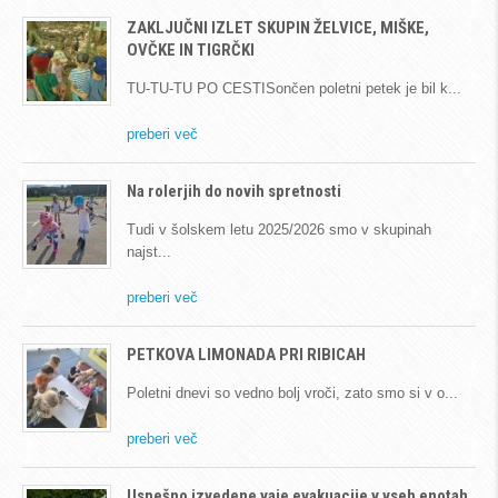
ZAKLJUČNI IZLET SKUPIN ŽELVICE, MIŠKE,
OVČKE IN TIGRČKI
TU-TU-TU PO CESTISončen poletni petek je bil k
preberi več
Na rolerjih do novih spretnosti
Tudi v šolskem letu 2025/2026 smo v skupinah
najst
preberi več
PETKOVA LIMONADA PRI RIBICAH
Poletni dnevi so vedno bolj vroči, zato smo si v o
preberi več
Uspešno izvedene vaje evakuacije v vseh enotah