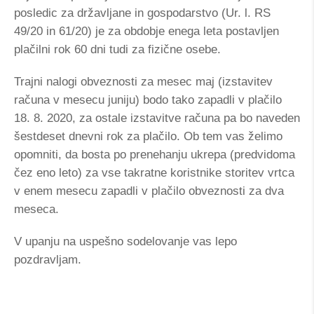
posledic za državljane in gospodarstvo (Ur. l. RS
49/20 in 61/20) je za obdobje enega leta postavljen
plačilni rok 60 dni tudi za fizične osebe.
Trajni nalogi obveznosti za mesec maj (izstavitev
računa v mesecu juniju) bodo tako zapadli v plačilo
18. 8. 2020, za ostale izstavitve računa pa bo naveden
šestdeset dnevni rok za plačilo. Ob tem vas želimo
opomniti, da bosta po prenehanju ukrepa (predvidoma
čez eno leto) za vse takratne koristnike storitev vrtca
v enem mesecu zapadli v plačilo obveznosti za dva
meseca.
V upanju na uspešno sodelovanje vas lepo
pozdravljam.