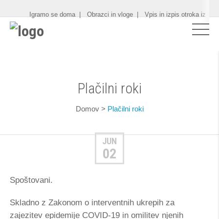
Igramo se doma
Obrazci in vloge
Vpis in izpis otroka iz vrt
Plačilni roki
Domov
>
Plačilni roki
JUN
02
Spoštovani.
Skladno z Zakonom o interventnih ukrepih za
zajezitev epidemije COVID-19 in omilitev njenih